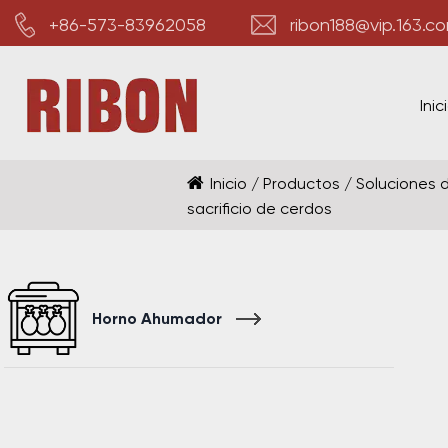
+86-573-83962058
ribon188@vip.163.c
Inic
Inicio
/
Productos
/
Soluciones 
sacrificio de cerdos
Horno Ahumador